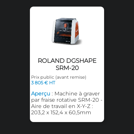
Fraisage sur plaques
Marquage sur plaque bi-couche