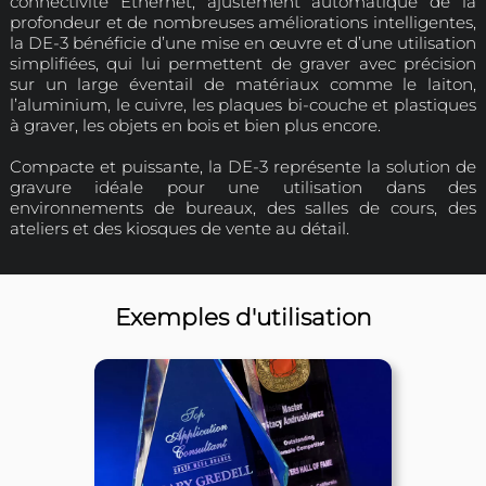
mono
Dimensions
616 x 390 x 5
Poids
Un peu plus sur
ROLAND DGSHAPE
La machine de gravure DGSHAPE DE-3 s’inscr
lignée de 3 décennies d’innovation Roland en
gravure, la DE-3 a une polyvalence ainsi qu'u
impressionnante et une production automa
conviviale.
Dotée d’une technologie de pointeur la