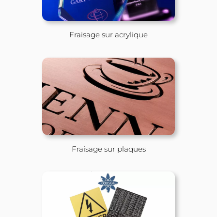
connectivité Ethernet, ajustement automat
profondeur et de nombreuses améliorations int
la DE-3 bénéficie d’une mise en œuvre et d’une 
simplifiées, qui lui permettent de graver ave
sur un large éventail de matériaux comme 
l’aluminium, le cuivre, les plaques bi-couche e
à graver, les objets en bois et bien plus encore.
Compacte et puissante, la DE-3 représente la 
gravure idéale pour une utilisation
environnements de bureaux, des salles de 
ateliers et des kiosques de vente au détail.
Exemples d'utilisation