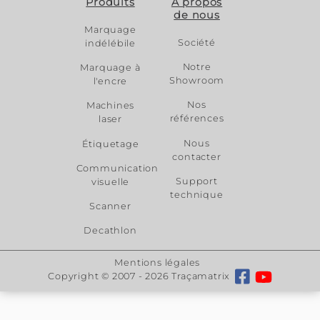
ROLAND DGSHAPE
SRM-20
Prix public (avant remise)
3 805 € HT
Aperçu
: Machine à graver
par fraise rotative SRM-20 -
Aire de travail en X-Y-Z :
203,2 x 152,4 x 60,5mm