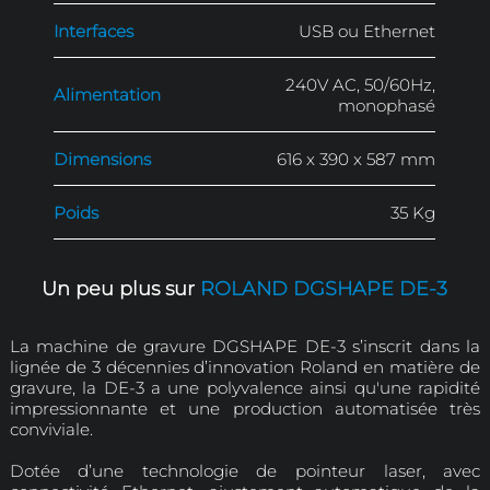
Aire de travail en X
305 × 40 × 2
Y Z
Axe XY : 6-3600 m
Vitesse d'usinage
Axe Z : 6-1800 m
4
Hauteur
(38 mm e
maximale du
d'utilisation d'
matériau
régul
Interfaces
USB ou Eth
240V AC, 50/
Alimentation