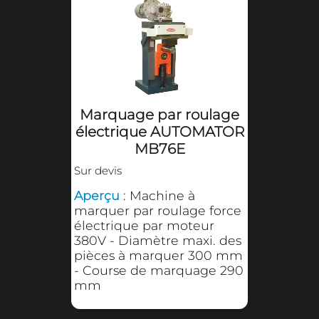
Marquage par roulage
électrique AUTOMATOR
MB71E
Sur devis
Aperçu
: Machine à
marquer par roulage force
électrique par moteur
380V - Diamètre maxi. des
pièces à marquer 110 mm -
Course de marquage 180
mm