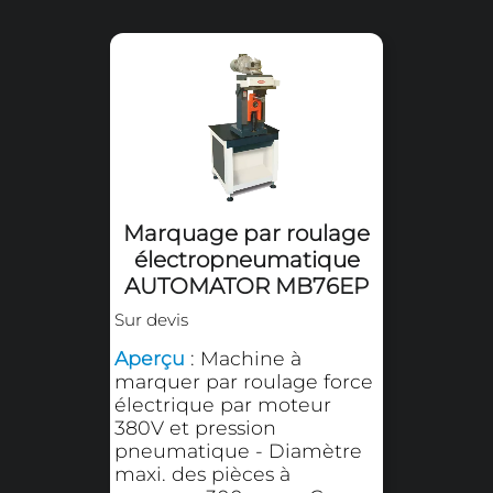
Marquage par roulage
électropneumatique
AUTOMATOR MB71EP
Sur devis
Aperçu
: Machine à
marquer par roulage force
électrique par moteur
380V et pression