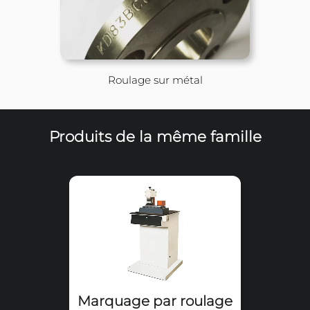
marquer des pièces ronde jusqu'à 650 mm de 
La longueur maximale du texte est de 180 m
peut être de plusieurs lignes.
La pièce à marquer est pressée contre le porte
à l'aide de rondelles à ressort avec une 
réglable.
Un marquage plus profond peut être réalisé 
l'opération sur la même pièce à marquer.
Le déclenchement de la gravure est 
l'intermédiaire d'un bouton poussoir.
Disponibles en version électrique et électrop
Accessoires :
- Jeux de caractères et portes-caractères
- Numéroteurs séquentiels
- Gravures personnalisées