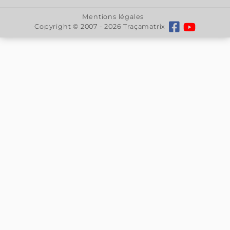
électrique AUTOMATOR
MB76E
Sur devis
Aperçu
: Machine à
marquer par roulage force
électrique par moteur
380V - Diamètre maxi. des
pièces à marquer 300 mm
- Course de marquage 290
mm