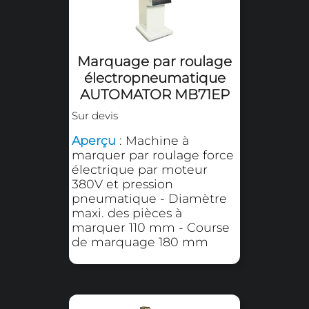
Aperçu
: Machine à
marquer par roulage force
électrique par moteur
380V - Diamètre des
pièces à marquer de 8 à 65
mm - Course de
marquage 100 mm