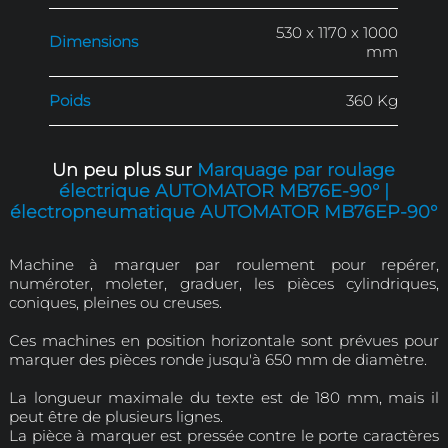
Diamètre maxi. à marquer
Ø 65
Longueur de course de
18
marquage
Distance entre les
1
colonnes
Pression de travail
6 -
Puissance
0,
Triphasé 3
Alimentation