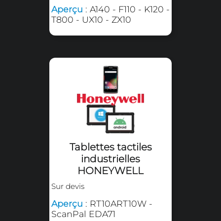
BLackline - SH21 BLackline
- Taskbook
Tablettes tactiles
industrielles GATEC
Sur devis