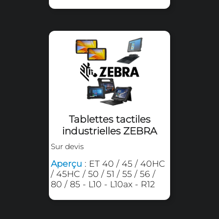
Aperçu
: A140 - F110 - K120 -
T800 - UX10 - ZX10
Tablettes tactiles
industrielles
HONEYWELL