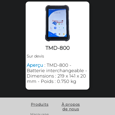
Sur devis
Aperçu
: RT10ART10W -
ScanPal EDA71
Tablettes tactiles
industrielles ZEBRA