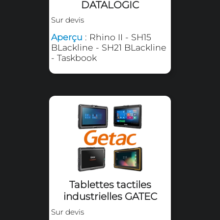
Tablettes tactiles
industrielles
DATALOGIC
Sur devis
Aperçu
: Rhino II - SH15