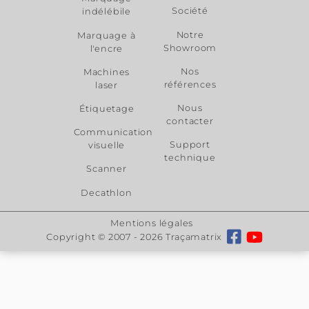
Sur devis
Aperçu
: ET 40 / 45 / 40HC
/ 45HC / 50 / 51 / 55 / 56 /
80 / 85 - L10 - L10ax - R12