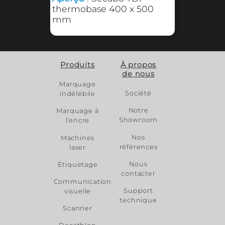
plateau inférieur des
presses à chaud de série
SMART
Adaptateur pour
plateau inférieur