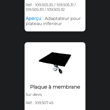
Rallonge de glissière
Sur devis
Réf. : 109.505.203
Aperçu
: Rallonge de
glissière avec plaque de
base 400 x 500 mm pour
les séries SMART et LITE