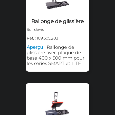
Chariot de chargement
rapide
Sur devis
Réf. : 109.505.14 à 109.505.16 /
109.505.19