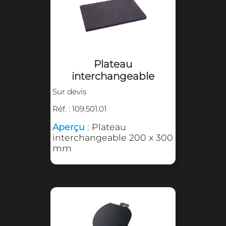
interchangeable
Sur devis
Réf. : 109.501.03
Aperçu
: Plateau
interchangeable 80 x 120
mm