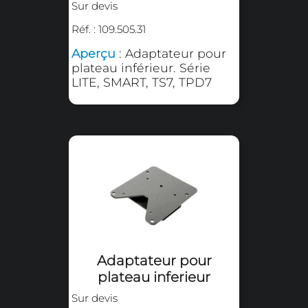
Rallonge de glissière
Sur devis
Réf. : 109.505.202
Aperçu
: Rallonge de
glissière avec plaque de
base 380 x 380 mm pour
les séries SMART et LITE