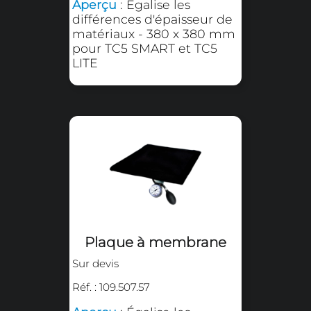
Chariot Coulissant
Sur devis
Aperçu
: Chariot coulissant
pour presse à chaud