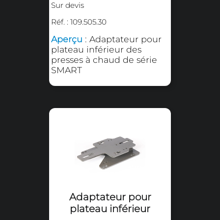
Chariot de chargement
rapide
Sur devis
Réf. : 109.505.17
Aperçu
: Chariot de
chargement avec 3
emplacements
disponibles et adaptable.