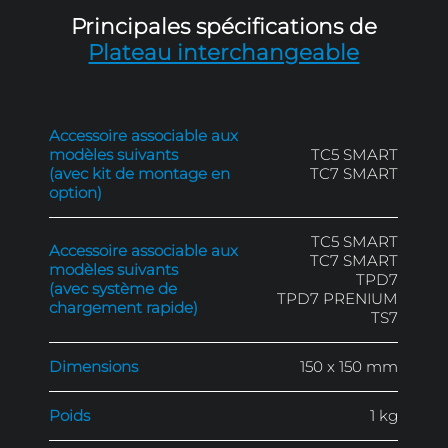
Sur devis
Réf. : 109.501.02
Demander un devis
Principales spécifications 
Plateau interchangeabl
Accessoire associable aux
modèles suivants
TC5 
(avec kit de montage en
TC7 