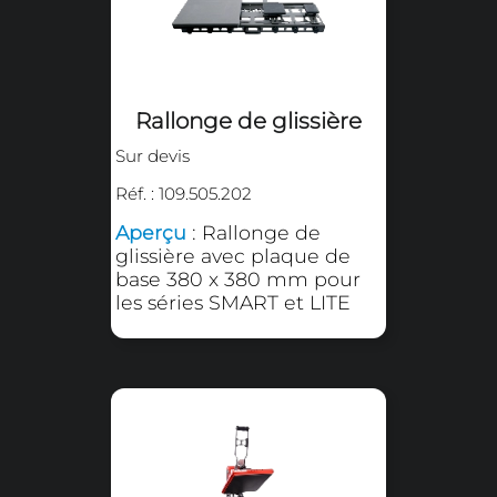
Housse de protection
pour plateau inférieur
Sur devis
Réf. : 109.425.10 / 109.425.15
Aperçu
: Housse de
protection pour plateau
inférieur en 380 x 380 mm
ou 400 x 500 mm