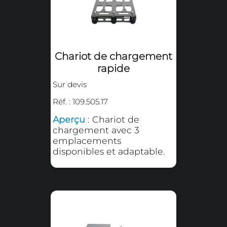
Plateau inférieur pour
adaptateur
Sur devis
Réf. : 109.505.42
Aperçu
: Plateau inférieur
d'une dimension de 400 x
500 mm pour utilisation
avec adaptateur pour
plateau inférieur