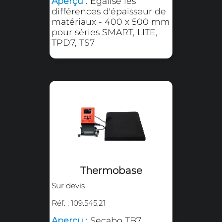
Adaptateur pour
plateau inférieur
Sur devis
Réf. : 109.505.30
Aperçu
: Adaptateur pour