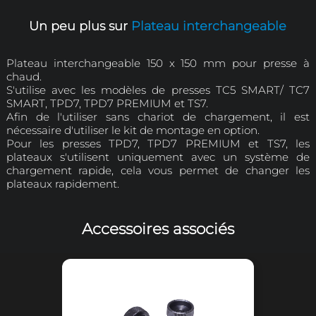
option)
TC5 
Accessoire associable aux
TC7 
modèles suivants
(avec système de
TPD7 PRE
chargement rapide)
Dimensions
150 x 1
Poids
Un peu plus sur
Plateau interchan