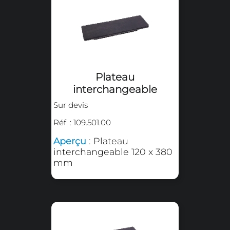
Réf. : 109.501.20
Aperçu
: Kit de fixation
pour les plateaux
interchangeables
Plateau