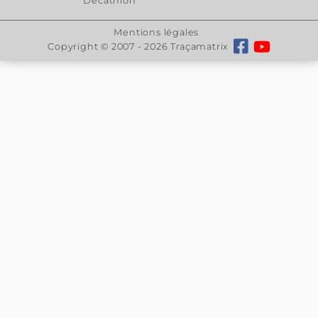
Sur devis
Réf. : 109.505.31
Aperçu
: Adaptateur pour
plateau inférieur. Série
LITE, SMART, TS7, TPD7