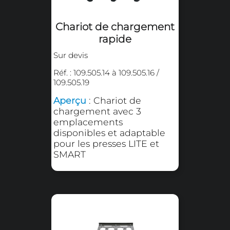
Sur devis
Réf. : 109.505.311
Aperçu
: Plateau inférieur
d'une dimension de 380 x
380 mm pour utilisation
avec adaptateur