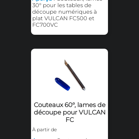
Outil de rainage pour
VULCAN FC500 - FC700
À partir de
Aperçu
: Outil de rainage
pour les tables de
découpe à plat VULCAN
FC500 et FC700VC