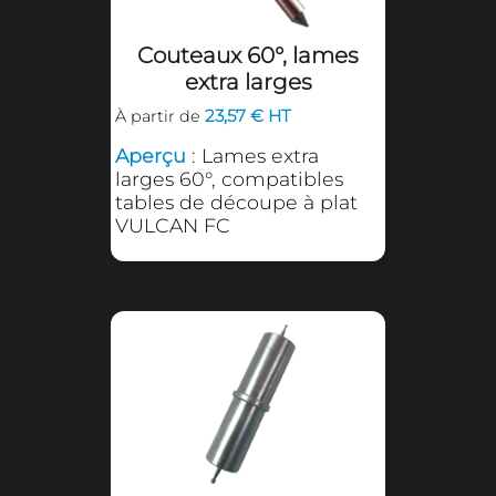
22,36 € HT
À partir de
Aperçu
: Lames de
découpe pleine chair 45°
pour tables de découpe à
plat SECABO FC50 et
FC100