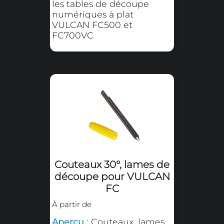
À partir de
Aperçu
: Porte-lame pour
les tables de découpe
numériques à plat
VULCAN FC500 et
FC700VC