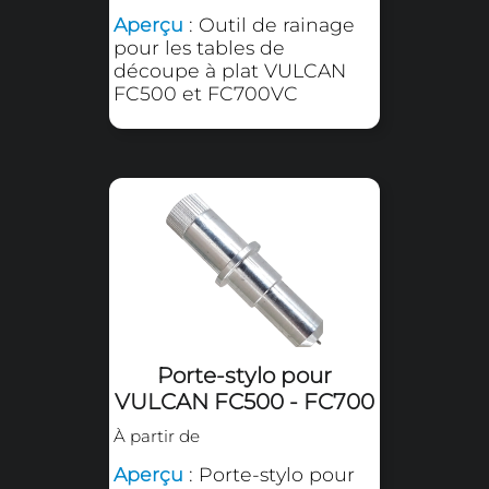
pour tables de découpe à
plat SECABO FC50 et
FC100
Porte-lame pour
VULCAN FC500 - FC700