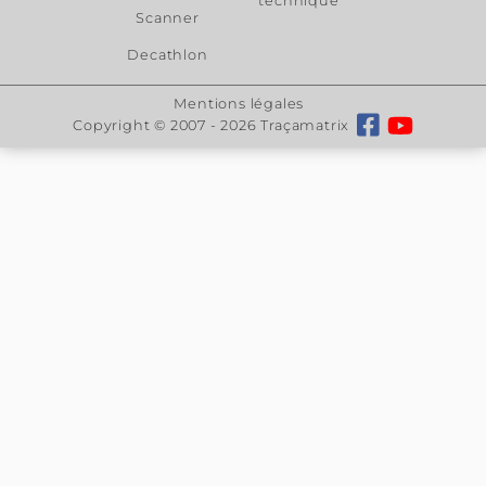
Couteaux 30°, lames de
découpe pour VULCAN
FC
À partir de
Aperçu
: Couteaux, lames
30° pour les tables de
découpe numériques à
plat VULCAN FC500 et
FC700VC