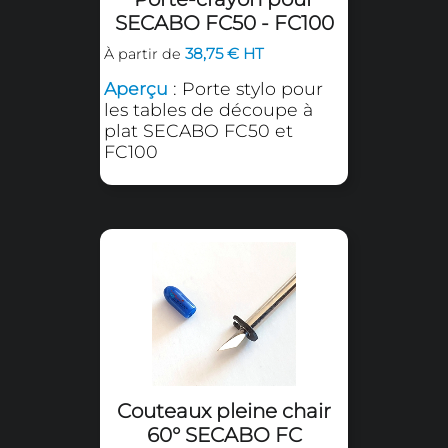
Outil de rainage pour
SECABO FC50 - FC100
38,75 € HT
À partir de
Aperçu
: Outil de rainage
pour les tables de
découpe à plat SECABO
série FC - largeurs de
rainure 2mm et 1mm