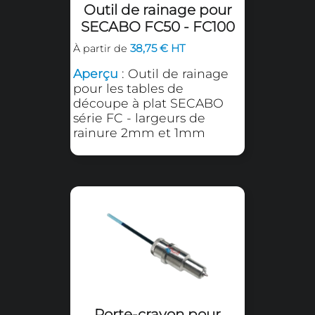
Couteaux 60°, lames
extra larges
23,57 € HT
À partir de
Aperçu
: Lames extra
larges 60°, compatibles
tables de découpe à plat
VULCAN FC