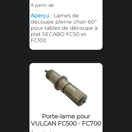
Porte-crayon pour
SECABO FC50 - FC100
38,75 € HT
À partir de
Aperçu
: Porte stylo pour
les tables de découpe à
plat SECABO FC50 et
FC100