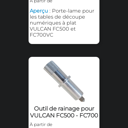
Couteaux pleine chair
60° SECABO FC
À partir de
Aperçu
: Lames de
découpe pleine chair 60°